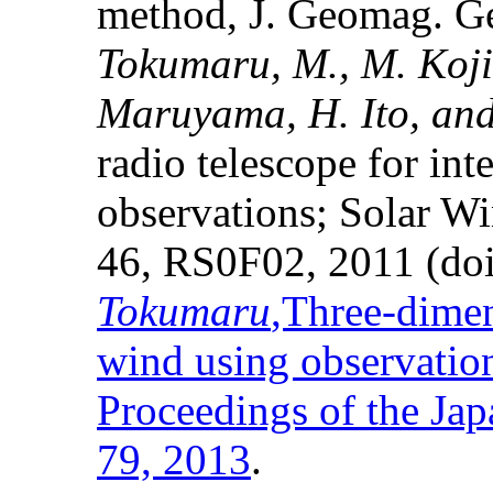
method, J. Geomag. Ge
Tokumaru, M., M. Koji
Maruyama, H. Ito, and 
radio telescope for inte
observations; Solar Wi
46, RS0F02, 2011 (do
Tokumaru
,Three-dimen
wind using observations
Proceedings of the Jap
79, 2013
.