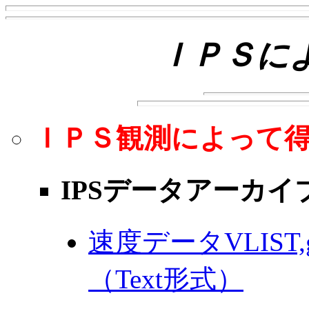
ＩＰＳに
ＩＰＳ観測によって
IPSデータアーカイ
速度データVLIST,g-val
（Text形式）