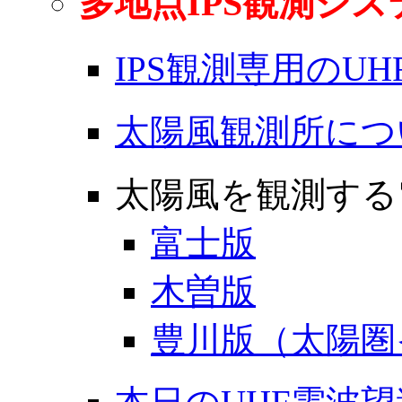
多地点IPS観測シス
IPS観測専用のU
太陽風観測所につい
太陽風を観測する電
富士版
木曽版
豊川版（太陽圏