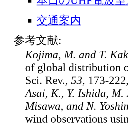
本日のUHF電波望
交通案内
参考文献:
Kojima, M. and T. Ka
of global distribution 
Sci. Rev.,
53
, 173-222
Asai, K., Y. Ishida, M
Misawa, and N. Yoshi
wind observations using